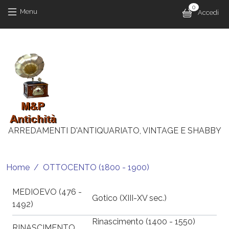
Salta al contenuto principale
Salta al contenuto principale
0
Menu 
Menu
Accedi
M
ARREDAMENTI D'ANTIQUARIATO, VINTAGE E SHABBY
Briciole di pane
Home
OTTOCENTO (1800 - 1900)
MEDIOEVO (476 -
Gotico (XIII-XV sec.)
1492)
Rinascimento (1400 - 1550)
RINASCIMENTO