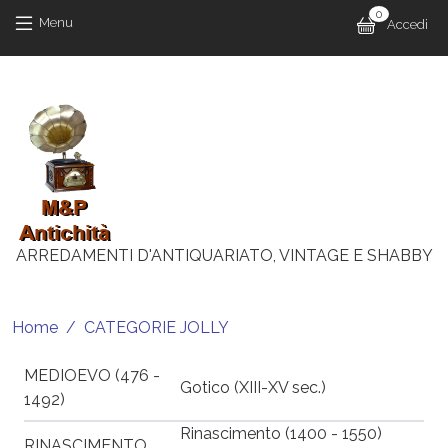
Salta al contenuto principale
Salta al contenuto principale
0
Menu 
Menu
Accedi
M
ARREDAMENTI D'ANTIQUARIATO, VINTAGE E SHABBY
Briciole di pane
Home
CATEGORIE JOLLY
MEDIOEVO (476 -
Gotico (XIII-XV sec.)
1492)
Rinascimento (1400 - 1550)
RINASCIMENTO