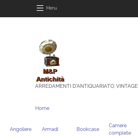
Salta al contenuto principale
Salta al contenuto principale
Menu
ARREDAMENTI D'ANTIQUARIATO, VINTAGE
Briciole di pane
Home
Camere
Angoliere
Armadi
Bookcase
complete