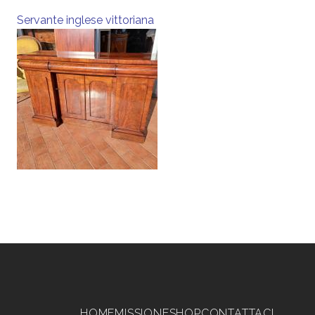
Servante inglese vittoriana
Navigazione principale
HOME
MISSIONE
SHOP
CONTATTACI