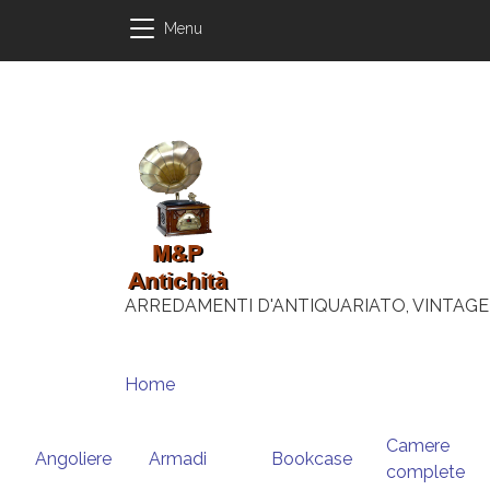
Salta al contenuto principale
Salta al contenuto principale
Menu
ARREDAMENTI D'ANTIQUARIATO, VINTAGE
Briciole di pane
Home
Camere
Angoliere
Armadi
Bookcase
complete