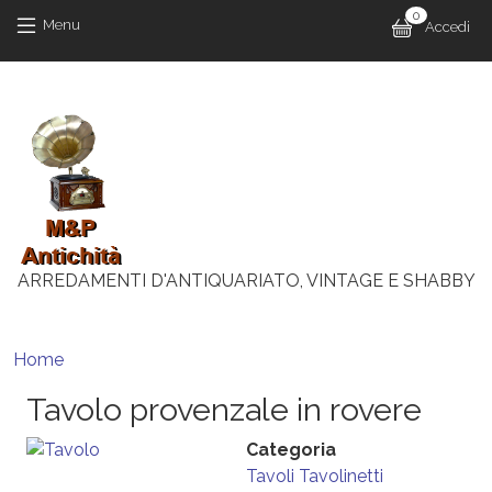
Salta al contenuto principale
Salta al contenuto principale
0
Menu 
Menu
Accedi
M
ARREDAMENTI D'ANTIQUARIATO, VINTAGE E SHABBY
Briciole di pane
Home
Tavolo provenzale in rovere
Categoria
Tavoli
Tavolinetti