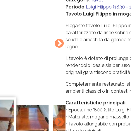
Periodo
Luigi Filippo (1830 -
Tavolo Luigi Filippo in moga
Elegante tavolo Luigi Filippo i
caratterizzato da linee sobrie 
solida è arricchita da gambe to
legno.
Il tavolo è dotato di prolunga o
rendendolo ideale sia per l’uso
originali garantiscono praticit
Completamente restaurato, si p
ambienti classici o in contesti
Caratteristiche principali:
• Epoca: fine ‘800 (stile Luigi F
• Materiale: mogano massello
• Tavolo allungabile con prolu
• Rotelle originali