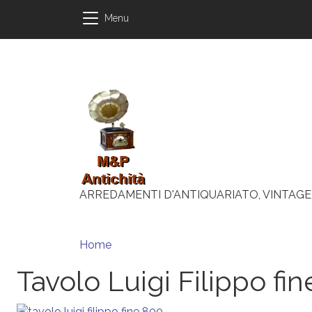
Salta al contenuto principale
Salta al contenuto principale
Menu
ARREDAMENTI D'ANTIQUARIATO, VINTAGE
Briciole di pane
Home
Tavolo Luigi Filippo fi