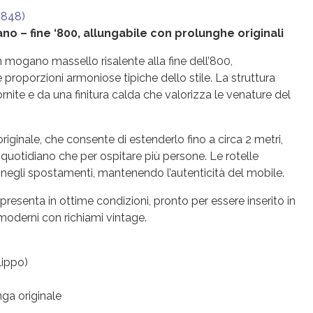
 1848)
no – fine ‘800, allungabile con prolunghe originali
n mogano massello risalente alla fine dell’800,
e proporzioni armoniose tipiche dello stile. La struttura
rnite e da una finitura calda che valorizza le venature del
riginale, che consente di estenderlo fino a circa 2 metri,
 quotidiano che per ospitare più persone. Le rotelle
à negli spostamenti, mantenendo l’autenticità del mobile.
resenta in ottime condizioni, pronto per essere inserito in
 moderni con richiami vintage.
ilippo)
nga originale