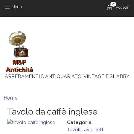
Salta al contenuto principale
Salta al contenuto principale
0
Menu 
Menu
Accedi
M
ARREDAMENTI D'ANTIQUARIATO, VINTAGE E SHABBY
Briciole di pane
Home
Tavolo da caffè inglese
Categoria
Tavoli
Tavolinetti