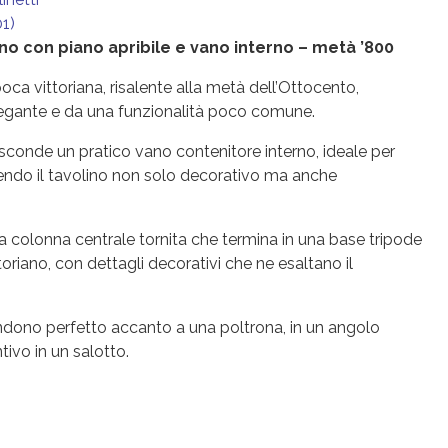
01)
ano con piano apribile e vano interno – metà ’800
poca vittoriana, risalente alla metà dell’Ottocento,
legante e da una funzionalità poco comune.
asconde un pratico vano contenitore interno, ideale per
dendo il tavolino non solo decorativo ma anche
a colonna centrale tornita che termina in una base tripode
toriano, con dettagli decorativi che ne esaltano il
ndono perfetto accanto a una poltrona, in un angolo
ivo in un salotto.