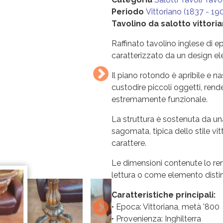
Periodo
Vittoriano (1837 - 19
Tavolino da salotto vittori
Raffinato tavolino inglese di e
caratterizzato da un design e
Il piano rotondo è apribile e n
custodire piccoli oggetti, ren
estremamente funzionale.
La struttura è sostenuta da un
sagomata, tipica dello stile vit
carattere.
Le dimensioni contenute lo re
lettura o come elemento distint
Caratteristiche principali:
• Epoca: Vittoriana, metà ’800
• Provenienza: Inghilterra