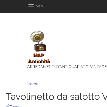
Salta al contenuto principale
Salta al contenuto principale
Menu
ARREDAMENTI D'ANTIQUARIATO, VINTAGE
Briciole di pane
Home
Tavolinetto da salotto V