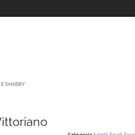
 E SHABBY
ittoriano
Categoria
Salotti
Tavoli
Tavol