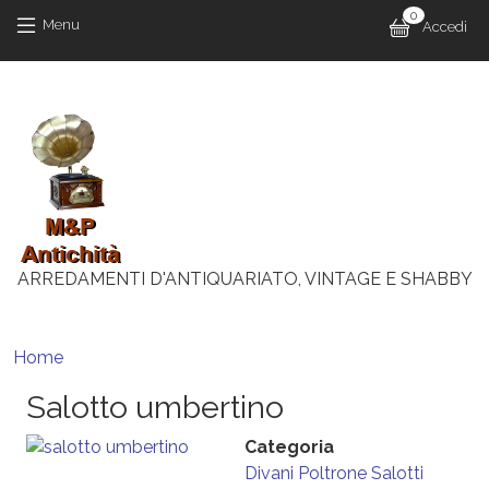
Salta al contenuto principale
Salta al contenuto principale
0
Menu 
Menu
Accedi
M
ARREDAMENTI D'ANTIQUARIATO, VINTAGE E SHABBY
Briciole di pane
Home
Salotto umbertino
Categoria
Divani
Poltrone
Salotti