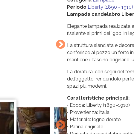
Periodo
Liberty (1890 - 1910)
Lampada candelabro Liberty
Elegante lampada realizzata a p
risalente ai primi del ’900, in 
La struttura slanciata e decorat
conferisce al pezzo un forte 
mantiene il fascino originario, 
La doratura, con segni del tem
dell’oggetto, rendendolo perfet
spazi più moderni.
Caratteristiche principali:
• Epoca: Liberty (1890–1910)
• Provenienza: Italia
• Materiale: legno dorato
• Patina originale
• Derivata da candelabro anti