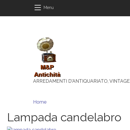
Salta al contenuto principale
Salta al contenuto principale
Menu
ARREDAMENTI D'ANTIQUARIATO, VINTAGE
Briciole di pane
Home
Lampada candelabro