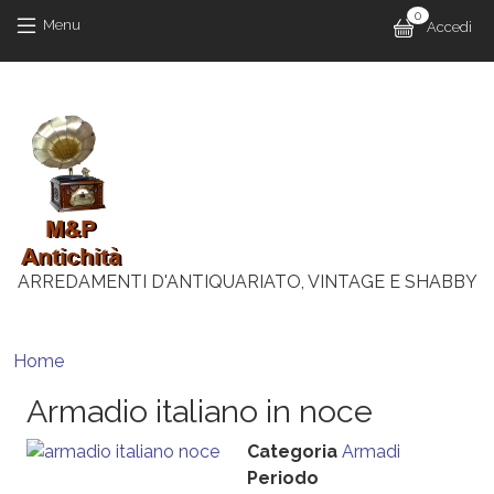
Salta al contenuto principale
Salta al contenuto principale
0
Menu 
Menu
Accedi
M
ARREDAMENTI D'ANTIQUARIATO, VINTAGE E SHABBY
Briciole di pane
Home
Armadio italiano in noce
Categoria
Armadi
Periodo